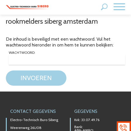
rookmelders siberg amsterdam
De inhoud is beveiligd met een wachtwoord. Vul het
wachtwoord hieronder in om hem te kunnen bekijken:
WACHTWOORD:
INVOEREN
CONTACT GEGEVENS
GEGEVENS
Electro-Technisch Buro Siberg
Kvk: 33.07.49.76
Bank:
Weerenweg 26U08
ABN-AMRO: