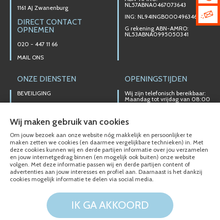
NL57ABNA0467073643
1161 AJ Zwanenburg
ING: NL94INGB0004963467
DIRECT CONTACT
G rekening ABN-AMRO:
OPNEMEN
NL53ABNA0995050341
020 - 447 11 66
MAIL ONS
ONZE DIENSTEN
OPENINGSTIJDEN
BEVEILIGING
Wij zijn telefonisch bereikbaar:
Maandag tot vrijdag van 08:00
t/m 17:00 uur
ELEKTROTECHNIEK
Ons magazijn is niet gericht op
ALARMINSTALLATIES
Wij maken gebruik van cookies
particuliere verkoop.
NOODVERLICHTING
Afhalen van materialen is
Om jouw bezoek aan onze website nóg makkelijk en persoonlijker te
alleen mogelijk na telefonisch
maken zetten we cookies (en daarmee vergelijkbare technieken) in. Met
VERLICHTINGSTECHNIEKEN
contact.
deze cookies kunnen wij en derde partijen informatie over jou verzamelen
en jouw internetgedrag binnen (en mogelijk ook buiten) onze website
DOMOTICA SYSTEMEN/KNX
volgen. Met deze informatie passen wij en derde partijen content of
advertenties aan jouw interesses en profiel aan. Daarnaast is het dankzij
VIDEO INTERCOM
cookies mogelijk informatie te delen via social media.
IK GA AKKOORD
© Electro-Technisch Buro Siberg 2020 - 2026
Cookies en Privacy
Disclaimer