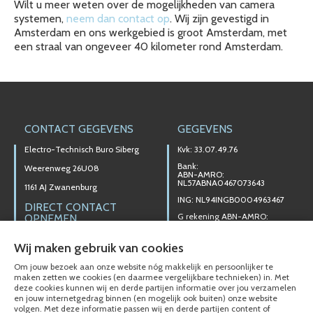
Wilt u meer weten over de mogelijkheden van camera
systemen,
neem dan contact op
. Wij zijn gevestigd in
Amsterdam en ons werkgebied is groot Amsterdam, met
een straal van ongeveer 40 kilometer rond Amsterdam.
CONTACT GEGEVENS
GEGEVENS
Electro-Technisch Buro Siberg
Kvk: 33.07.49.76
Bank:
Weerenweg 26U08
ABN-AMRO:
NL57ABNA0467073643
1161 AJ Zwanenburg
ING: NL94INGB0004963467
DIRECT CONTACT
G rekening ABN-AMRO:
OPNEMEN
NL53ABNA0995050341
020 - 447 11 66
Wij maken gebruik van cookies
MAIL ONS
Om jouw bezoek aan onze website nóg makkelijk en persoonlijker te
maken zetten we cookies (en daarmee vergelijkbare technieken) in. Met
ONZE DIENSTEN
OPENINGSTIJDEN
deze cookies kunnen wij en derde partijen informatie over jou verzamelen
en jouw internetgedrag binnen (en mogelijk ook buiten) onze website
volgen. Met deze informatie passen wij en derde partijen content of
BEVEILIGING
Wij zijn telefonisch bereikbaar: