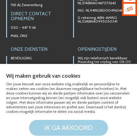
NL57ABNA0467073643
1161 AJ Zwanenburg
ING: NL94INGB0004963467
DIRECT CONTACT
G rekening ABN-AMRO:
OPNEMEN
NL53ABNA0995050341
020 - 447 11 66
MAIL ONS
ONZE DIENSTEN
OPENINGSTIJDEN
BEVEILIGING
Wij zijn telefonisch bereikbaar:
Maandag tot vrijdag van 08:00
t/m 17:00 uur
ELEKTROTECHNIEK
Ons magazijn is niet gericht op
ALARMINSTALLATIES
Wij maken gebruik van cookies
particuliere verkoop.
NOODVERLICHTING
Afhalen van materialen is
Om jouw bezoek aan onze website nóg makkelijk en persoonlijker te
alleen mogelijk na telefonisch
maken zetten we cookies (en daarmee vergelijkbare technieken) in. Met
VERLICHTINGSTECHNIEKEN
contact.
deze cookies kunnen wij en derde partijen informatie over jou verzamelen
en jouw internetgedrag binnen (en mogelijk ook buiten) onze website
DOMOTICA SYSTEMEN/KNX
volgen. Met deze informatie passen wij en derde partijen content of
advertenties aan jouw interesses en profiel aan. Daarnaast is het dankzij
VIDEO INTERCOM
cookies mogelijk informatie te delen via social media.
IK GA AKKOORD
© Electro-Technisch Buro Siberg 2020 - 2026
Cookies en Privacy
Disclaimer