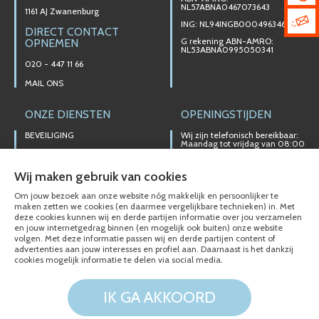
NL57ABNA0467073643
1161 AJ Zwanenburg
ING: NL94INGB0004963467
DIRECT CONTACT
G rekening ABN-AMRO:
OPNEMEN
NL53ABNA0995050341
020 - 447 11 66
MAIL ONS
ONZE DIENSTEN
OPENINGSTIJDEN
BEVEILIGING
Wij zijn telefonisch bereikbaar:
Maandag tot vrijdag van 08:00
t/m 17:00 uur
ELEKTROTECHNIEK
Ons magazijn is niet gericht op
ALARMINSTALLATIES
Wij maken gebruik van cookies
particuliere verkoop.
NOODVERLICHTING
Afhalen van materialen is
Om jouw bezoek aan onze website nóg makkelijk en persoonlijker te
alleen mogelijk na telefonisch
maken zetten we cookies (en daarmee vergelijkbare technieken) in. Met
VERLICHTINGSTECHNIEKEN
contact.
deze cookies kunnen wij en derde partijen informatie over jou verzamelen
en jouw internetgedrag binnen (en mogelijk ook buiten) onze website
DOMOTICA SYSTEMEN/KNX
volgen. Met deze informatie passen wij en derde partijen content of
advertenties aan jouw interesses en profiel aan. Daarnaast is het dankzij
VIDEO INTERCOM
cookies mogelijk informatie te delen via social media.
IK GA AKKOORD
© Electro-Technisch Buro Siberg 2020 - 2026
Cookies en Privacy
Disclaimer