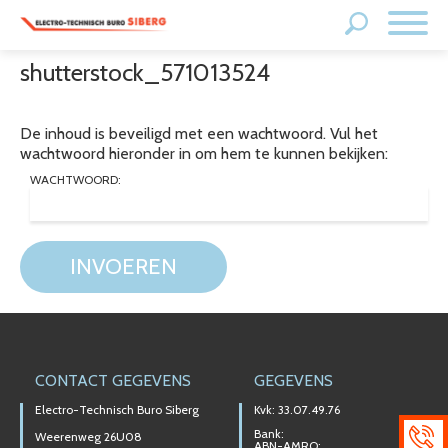
shutterstock_571013524
De inhoud is beveiligd met een wachtwoord. Vul het
wachtwoord hieronder in om hem te kunnen bekijken:
WACHTWOORD:
INVOEREN
CONTACT GEGEVENS
GEGEVENS
Electro-Technisch Buro Siberg
Kvk: 33.07.49.76
Bank:
Weerenweg 26U08
ABN-AMRO: