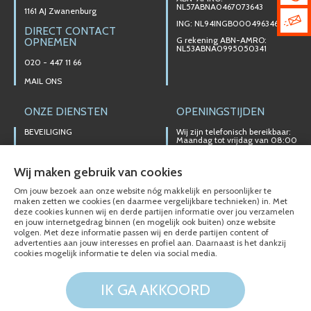
NL57ABNA0467073643
1161 AJ Zwanenburg
ING: NL94INGB0004963467
DIRECT CONTACT
G rekening ABN-AMRO:
OPNEMEN
NL53ABNA0995050341
020 - 447 11 66
MAIL ONS
ONZE DIENSTEN
OPENINGSTIJDEN
BEVEILIGING
Wij zijn telefonisch bereikbaar:
Maandag tot vrijdag van 08:00
t/m 17:00 uur
ELEKTROTECHNIEK
Ons magazijn is niet gericht op
ALARMINSTALLATIES
Wij maken gebruik van cookies
particuliere verkoop.
NOODVERLICHTING
Afhalen van materialen is
Om jouw bezoek aan onze website nóg makkelijk en persoonlijker te
alleen mogelijk na telefonisch
maken zetten we cookies (en daarmee vergelijkbare technieken) in. Met
VERLICHTINGSTECHNIEKEN
contact.
deze cookies kunnen wij en derde partijen informatie over jou verzamelen
en jouw internetgedrag binnen (en mogelijk ook buiten) onze website
DOMOTICA SYSTEMEN/KNX
volgen. Met deze informatie passen wij en derde partijen content of
advertenties aan jouw interesses en profiel aan. Daarnaast is het dankzij
VIDEO INTERCOM
cookies mogelijk informatie te delen via social media.
IK GA AKKOORD
© Electro-Technisch Buro Siberg 2020 - 2026
Cookies en Privacy
Disclaimer