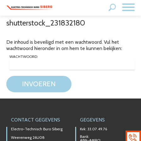
shutterstock_231832180
De inhoud is beveiligd met een wachtwoord. Vul het
wachtwoord hieronder in om hem te kunnen bekijken:
WACHTWOORD:
INVOEREN
CONTACT GEGEVENS
GEGEVENS
Electro-Technisch Buro Siberg
Kvk: 33.07.49.76
Bank:
Weerenweg 26U08
ABN-AMRO: