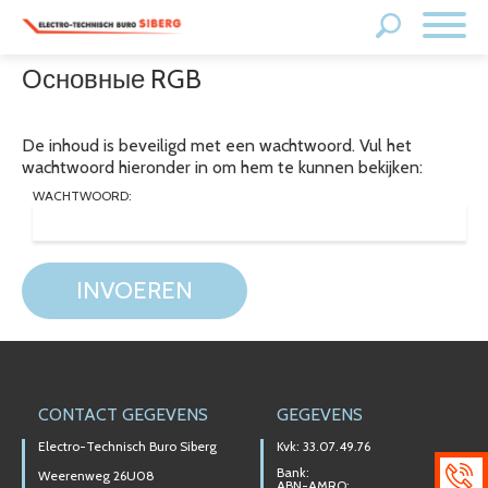
Основные RGB
De inhoud is beveiligd met een wachtwoord. Vul het
wachtwoord hieronder in om hem te kunnen bekijken:
WACHTWOORD:
INVOEREN
CONTACT GEGEVENS
GEGEVENS
Electro-Technisch Buro Siberg
Kvk: 33.07.49.76
Bank:
Weerenweg 26U08
ABN-AMRO: