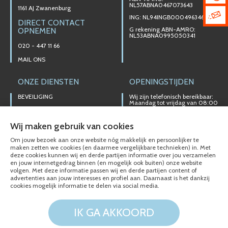
NL57ABNA0467073643
1161 AJ Zwanenburg
ING: NL94INGB0004963467
DIRECT CONTACT
G rekening ABN-AMRO:
OPNEMEN
NL53ABNA0995050341
020 - 447 11 66
MAIL ONS
ONZE DIENSTEN
OPENINGSTIJDEN
BEVEILIGING
Wij zijn telefonisch bereikbaar:
Maandag tot vrijdag van 08:00
t/m 17:00 uur
ELEKTROTECHNIEK
Ons magazijn is niet gericht op
ALARMINSTALLATIES
Wij maken gebruik van cookies
particuliere verkoop.
NOODVERLICHTING
Afhalen van materialen is
Om jouw bezoek aan onze website nóg makkelijk en persoonlijker te
alleen mogelijk na telefonisch
maken zetten we cookies (en daarmee vergelijkbare technieken) in. Met
VERLICHTINGSTECHNIEKEN
contact.
deze cookies kunnen wij en derde partijen informatie over jou verzamelen
en jouw internetgedrag binnen (en mogelijk ook buiten) onze website
DOMOTICA SYSTEMEN/KNX
volgen. Met deze informatie passen wij en derde partijen content of
advertenties aan jouw interesses en profiel aan. Daarnaast is het dankzij
VIDEO INTERCOM
cookies mogelijk informatie te delen via social media.
IK GA AKKOORD
© Electro-Technisch Buro Siberg 2020 - 2026
Cookies en Privacy
Disclaimer